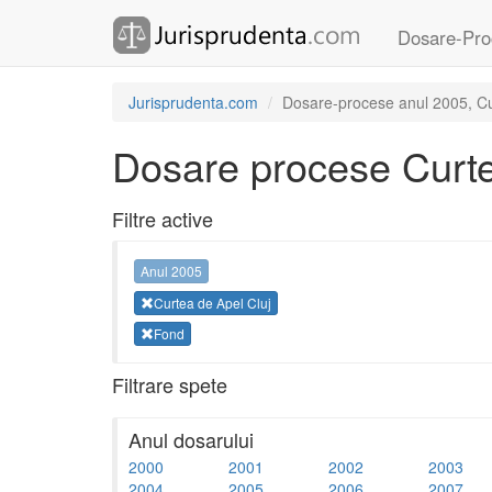
Dosare-Pro
Jurisprudenta.com
Dosare-procese anul 2005, Cur
Dosare procese Curte
Filtre active
Anul 2005
Curtea de Apel Cluj
Fond
Filtrare spete
Anul dosarului
2000
2001
2002
2003
2004
2005
2006
2007