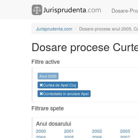
Dosare-Pro
Jurisprudenta.com
Dosare-procese anul 2005, Cur
Dosare procese Curte
Filtre active
Anul 2005
Curtea de Apel Cluj
Contestatie in anulare Apel
Filtrare spete
Anul dosarului
2000
2001
2002
2003
2004
2005
2006
2007