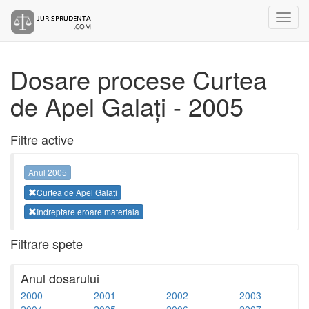
Dosare procese Curtea
de Apel Galați - 2005
Filtre active
Anul 2005
Curtea de Apel Galați
Indreptare eroare materiala
Filtrare spete
Anul dosarului
2000
2001
2002
2003
2004
2005
2006
2007