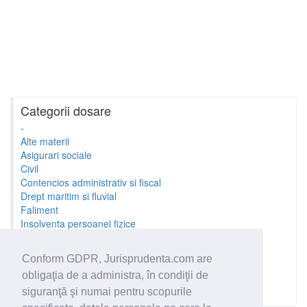
Categorii dosare
-
Alte materii
Asigurari sociale
Civil
Contencios administrativ si fiscal
Drept maritim si fluvial
Faliment
Insolventa persoanei fizice
Litigii cu profesionistii
Litigii de munca
Conform GDPR, Jurisprudenta.com are
Minori si familie
obligaţia de a administra, în condiţii de
Penal
Proprietate Intelectuala
siguranţă şi numai pentru scopurile