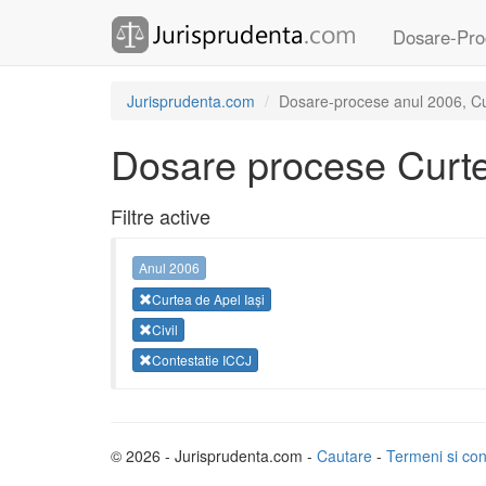
Dosare-Pro
Jurisprudenta.com
Dosare-procese anul 2006, Curt
Dosare procese Curte
Filtre active
Anul 2006
Curtea de Apel Iași
Civil
Contestatie ICCJ
© 2026 - Jurisprudenta.com -
Cautare
-
Termeni si cond