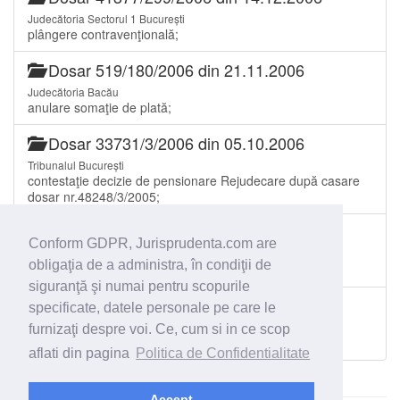
Judecătoria Sectorul 1 București
plângere contravenţională;
Dosar 519/180/2006 din 21.11.2006
Judecătoria Bacău
anulare somaţie de plată;
Dosar 33731/3/2006 din 05.10.2006
Tribunalul București
contestaţie decizie de pensionare Rejudecare după casare
dosar nr.48248/3/2005;
Dosar 28/247/2006 din 12.07.2006
Conform GDPR, Jurisprudenta.com are
Judecătoria Însurăței
obligaţia de a administra, în condiţii de
plângere contravenţională;
siguranţă şi numai pentru scopurile
Dosar 6867/3/2006 din 22.02.2006
specificate, datele personale pe care le
Tribunalul București
furnizaţi despre voi. Ce, cum si in ce scop
recalculare pensie;
aflati din pagina
Politica de Confidentialitate
Accept