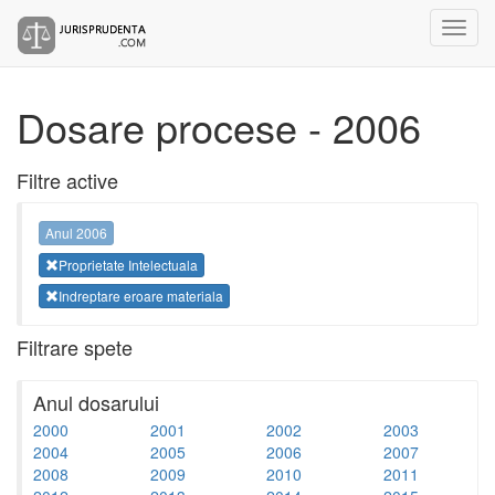
Dosare procese - 2006
Filtre active
Anul 2006
Proprietate Intelectuala
Indreptare eroare materiala
Filtrare spete
Anul dosarului
2000
2001
2002
2003
2004
2005
2006
2007
2008
2009
2010
2011