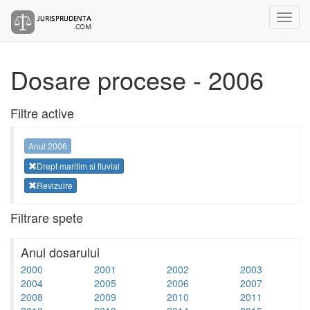
Dosare procese - 2006
Filtre active
Anul 2006
Drept maritim si fluvial
Revizuire
Filtrare spete
Anul dosarului
2000
2001
2002
2003
2004
2005
2006
2007
2008
2009
2010
2011