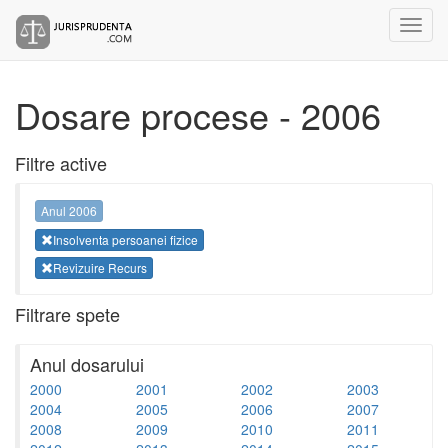
Dosare procese - 2006
Filtre active
Anul 2006
Insolventa persoanei fizice
Revizuire Recurs
Filtrare spete
Anul dosarului
2000
2001
2002
2003
2004
2005
2006
2007
2008
2009
2010
2011