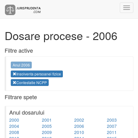
Dosare procese - 2006
Filtre active
Anul 2006
Insolventa persoanei fizice
Contestatie NCPP
Filtrare spete
Anul dosarului
2000
2001
2002
2003
2004
2005
2006
2007
2008
2009
2010
2011