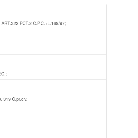
ART.322 PCT.2 C.P.C.+L.169/97;
.C.;
319 C.pr.civ.;