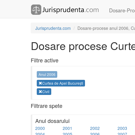
Dosare-Pro
Jurisprudenta.com
Dosare-procese anul 2006, Cur
Dosare procese Curte
Filtre active
Anul 2006
Curtea de Apel București
Civil
Filtrare spete
Anul dosarului
2000
2001
2002
2003
2004
2005
2006
2007