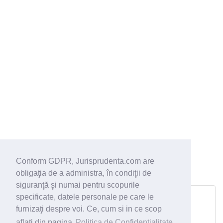
Conform GDPR, Jurisprudenta.com are
obligaţia de a administra, în condiţii de
siguranţă şi numai pentru scopurile
Dosar 8905/54/2006 din 13.06.2006
specificate, datele personale pe care le
Curtea de Apel Craiova
furnizaţi despre voi. Ce, cum si in ce scop
obligaţia de a face / a nu face;
aflati din pagina
Politica de Confidentialitate