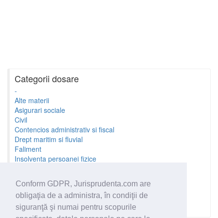
Categorii dosare
-
Alte materii
Asigurari sociale
Civil
Contencios administrativ si fiscal
Drept maritim si fluvial
Faliment
Insolventa persoanei fizice
Litigii cu profesionistii
Litigii de munca
Conform GDPR, Jurisprudenta.com are
Minori si familie
obligaţia de a administra, în condiţii de
Penal
Proprietate Intelectuala
siguranţă şi numai pentru scopurile