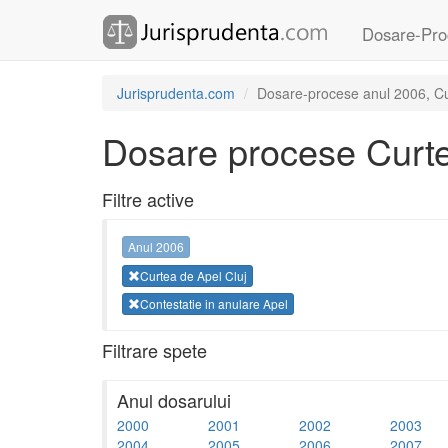
Dosare-Pro
Jurisprudenta.com
Dosare-procese anul 2006, Cur
Dosare procese Curte
Filtre active
Anul 2006
Curtea de Apel Cluj
Contestatie in anulare Apel
Filtrare spete
Anul dosarului
2000
2001
2002
2003
2004
2005
2006
2007