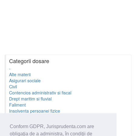
Categorii dosare
-
Alte materii
Asigurari sociale
Civil
Contencios administrativ si fiscal
Drept maritim si fluvial
Faliment
Insolventa persoanei fizice
Litigii cu profesionistii
Litigii de munca
Conform GDPR, Jurisprudenta.com are
Minori si familie
obligaţia de a administra, în condiţii de
Penal