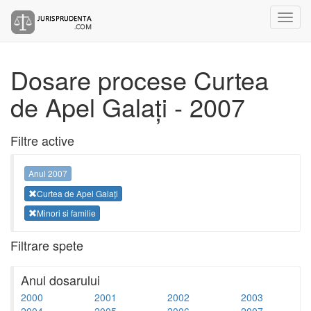
Dosare procese Curtea
de Apel Galați - 2007
Filtre active
Anul 2007
Curtea de Apel Galați
Minori si familie
Filtrare spete
Anul dosarului
2000
2001
2002
2003
2004
2005
2006
2007