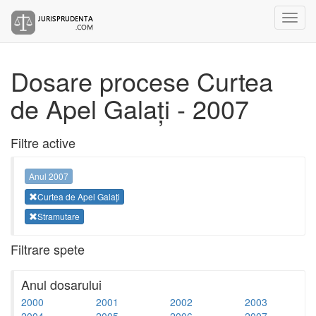
Dosare procese Curtea
de Apel Galați - 2007
Filtre active
Anul 2007
Curtea de Apel Galați
Stramutare
Filtrare spete
Anul dosarului
2000
2001
2002
2003
2004
2005
2006
2007