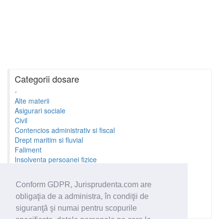
Categorii dosare
-
Alte materii
Asigurari sociale
Civil
Contencios administrativ si fiscal
Drept maritim si fluvial
Faliment
Insolventa persoanei fizice
Litigii cu profesionistii
Litigii de munca
Conform GDPR, Jurisprudenta.com are
Minori si familie
obligaţia de a administra, în condiţii de
Penal
Proprietate Intelectuala
siguranţă şi numai pentru scopurile