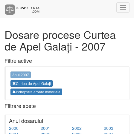
Dosare procese Curtea
de Apel Galați - 2007
Filtre active
Anul 2007
Curtea de Apel Galați
Indreptare eroare materiala
Filtrare spete
Anul dosarului
2000
2001
2002
2003
2004
2005
2006
2007