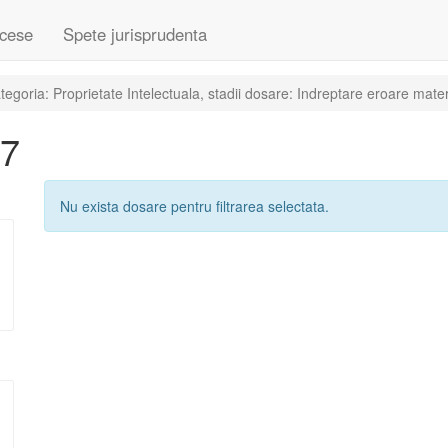
cese
Spete jurisprudenta
goria: Proprietate Intelectuala, stadii dosare: Indreptare eroare mater
07
Nu exista dosare pentru filtrarea selectata.