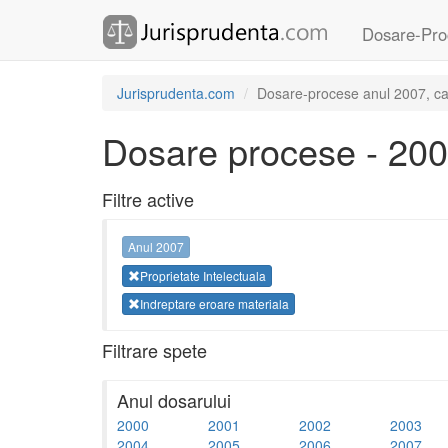
Dosare-Pro
Jurisprudenta.com
Dosare-procese anul 2007, cate
Dosare procese - 20
Filtre active
Anul 2007
Proprietate Intelectuala
Indreptare eroare materiala
Filtrare spete
Anul dosarului
2000
2001
2002
2003
2004
2005
2006
2007