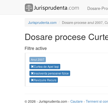
Dosare-Pro
Jurisprudenta.com
Dosare-procese anul 2007, Curt
Dosare procese Curte
Filtre active
Anul 2007
Curtea de Apel Iași
Insolventa persoanei fizice
Revizuire Recurs
© 2026 - Jurisprudenta.com -
Cautare
-
Termeni si cond