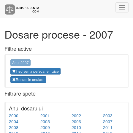
Dosare procese - 2007
Filtre active
Anul 2007
Insolventa persoanei fizice
Recurs in anulare
Filtrare spete
Anul dosarului
2000
2001
2002
2003
2004
2005
2006
2007
2008
2009
2010
2011