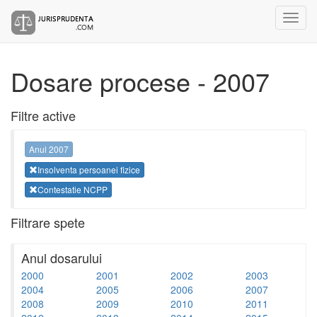
Dosare procese - 2007
Filtre active
Anul 2007
Insolventa persoanei fizice
Contestatie NCPP
Filtrare spete
Anul dosarului
2000
2001
2002
2003
2004
2005
2006
2007
2008
2009
2010
2011