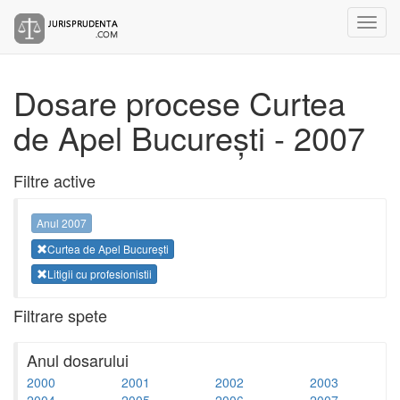
Dosare procese Curtea
de Apel București - 2007
Filtre active
Anul 2007
Curtea de Apel București
Litigii cu profesionistii
Filtrare spete
Anul dosarului
2000
2001
2002
2003
2004
2005
2006
2007