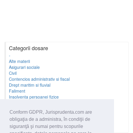
Categorii dosare
-
Alte materii
Asigurari sociale
Civil
Contencios administrativ si fiscal
Drept maritim si fluvial
Faliment
Insolventa persoanei fizice
Litigii cu profesionistii
Litigii de munca
Conform GDPR, Jurisprudenta.com are
Minori si familie
obligaţia de a administra, în condiţii de
Penal
Proprietate Intelectuala
siguranţă şi numai pentru scopurile