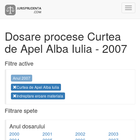
Dosare procese Curtea
de Apel Alba Iulia - 2007
Filtre active
Anul 2007
Curtea de Apel Alba Iulia
Indreptare eroare materiala
Filtrare spete
Anul dosarului
2000
2001
2002
2003
2004
2005
2006
2007