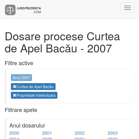
Dosare procese Curtea
de Apel Bacău - 2007
Filtre active
Anul 2007
Curtea de Apel Bacău
Proprietate Intelectuala
Filtrare spete
Anul dosarului
2000
2001
2002
2003
2004
2005
2006
2007