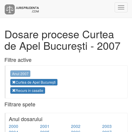
Dosare procese Curtea
de Apel București - 2007
Filtre active
Anul 2007
Curtea de Apel București
Recurs in casatie
Filtrare spete
Anul dosarului
2000
2001
2002
2003
2004
2005
2006
2007