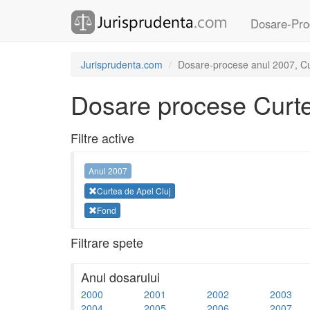
Dosare-Pro
Jurisprudenta.com
Dosare-procese anul 2007, Cur
Dosare procese Curte
Filtre active
Anul 2007
Curtea de Apel Cluj
Fond
Filtrare spete
Anul dosarului
2000
2001
2002
2003
2004
2005
2006
2007