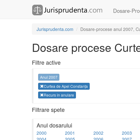
Dosare-Pro
Jurisprudenta.com
Dosare-procese anul 2007, Cur
Dosare procese Curte
Filtre active
Anul 2007
Curtea de Apel Constanța
Recurs in anulare
Filtrare spete
Anul dosarului
2000
2001
2002
2003
2004
2005
2006
2007