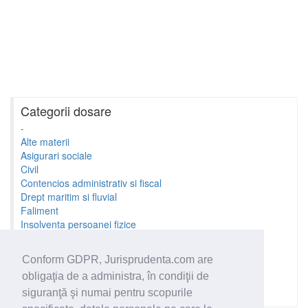
Categorii dosare
-
Alte materii
Asigurari sociale
Civil
Contencios administrativ si fiscal
Drept maritim si fluvial
Faliment
Insolventa persoanei fizice
Litigii cu profesionistii
Litigii de munca
Conform GDPR, Jurisprudenta.com are
Minori si familie
obligaţia de a administra, în condiţii de
Penal
Proprietate Intelectuala
siguranţă şi numai pentru scopurile