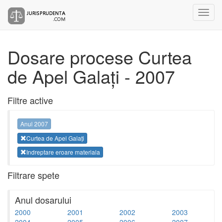
Dosare procese Curtea
de Apel Galați - 2007
Filtre active
Anul 2007
Curtea de Apel Galați
Indreptare eroare materiala
Filtrare spete
Anul dosarului
2000
2001
2002
2003
2004
2005
2006
2007