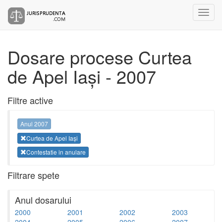
Dosare procese Curtea
de Apel Iași - 2007
Filtre active
Anul 2007
Curtea de Apel Iași
Contestatie in anulare
Filtrare spete
Anul dosarului
2000
2001
2002
2003
2004
2005
2006
2007