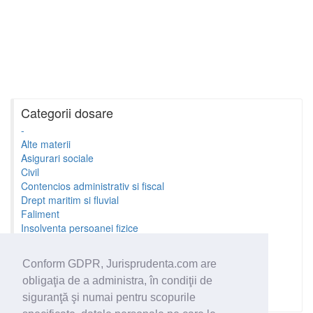
Categorii dosare
-
Alte materii
Asigurari sociale
Civil
Contencios administrativ si fiscal
Drept maritim si fluvial
Faliment
Insolventa persoanei fizice
Litigii cu profesionistii
Litigii de munca
Conform GDPR, Jurisprudenta.com are
Minori si familie
obligaţia de a administra, în condiţii de
Penal
Proprietate Intelectuala
siguranţă şi numai pentru scopurile