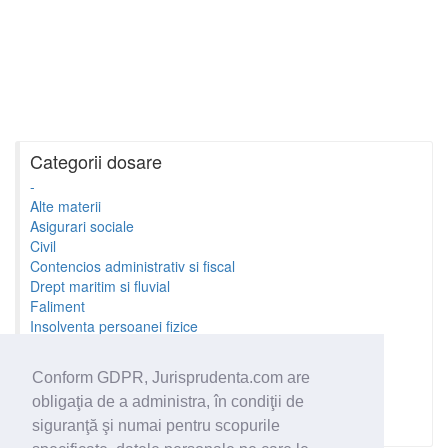
Categorii dosare
-
Alte materii
Asigurari sociale
Civil
Contencios administrativ si fiscal
Drept maritim si fluvial
Faliment
Insolventa persoanei fizice
Litigii cu profesionistii
Litigii de munca
Conform GDPR, Jurisprudenta.com are
Minori si familie
obligaţia de a administra, în condiţii de
Penal
Proprietate Intelectuala
siguranţă şi numai pentru scopurile