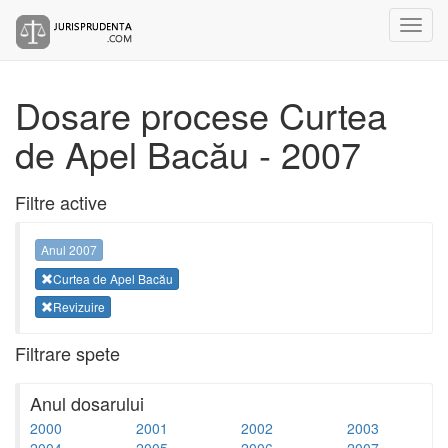
Dosare procese Curtea
de Apel Bacău - 2007
Filtre active
Anul 2007
Curtea de Apel Bacău
Revizuire
Filtrare spete
Anul dosarului
2000
2001
2002
2003
2004
2005
2006
2007