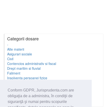
Categorii dosare
-
Alte materii
Asigurari sociale
Civil
Contencios administrativ si fiscal
Drept maritim si fluvial
Faliment
Insolventa persoanei fizice
Litigii cu profesionistii
Litigii de munca
Conform GDPR, Jurisprudenta.com are
Minori si familie
obligaţia de a administra, în condiţii de
Penal
Proprietate Intelectuala
siguranţă şi numai pentru scopurile