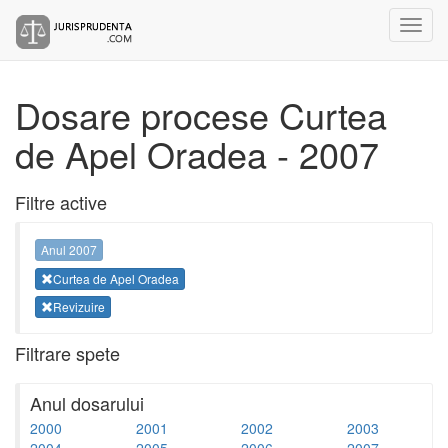
Dosare procese Curtea
de Apel Oradea - 2007
Filtre active
Anul 2007
Curtea de Apel Oradea
Revizuire
Filtrare spete
Anul dosarului
2000
2001
2002
2003
2004
2005
2006
2007