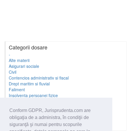
Categorii dosare
-
Alte materii
Asigurari sociale
Civil
Contencios administrativ si fiscal
Drept maritim si fluvial
Faliment
Insolventa persoanei fizice
Litigii cu profesionistii
Litigii de munca
Conform GDPR, Jurisprudenta.com are
Minori si familie
obligaţia de a administra, în condiţii de
Penal
Proprietate Intelectuala
siguranţă şi numai pentru scopurile