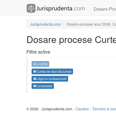
Dosare-Pro
Jurisprudenta.com
Dosare-procese anul 2008, Curte
Dosare procese Curte
Filtre active
Anul 2008
Curtea de Apel București
Litigii cu profesionistii
Contestatie
© 2026 - Jurisprudenta.com -
Cautare
-
Termeni si cond