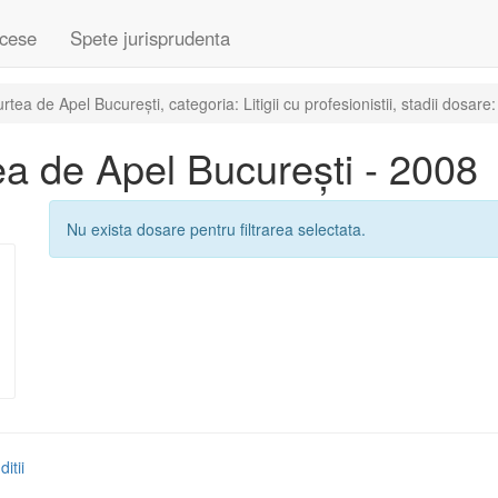
cese
Spete jurisprudenta
a de Apel București, categoria: Litigii cu profesionistii, stadii dosare
a de Apel București - 2008
Nu exista dosare pentru filtrarea selectata.
itii