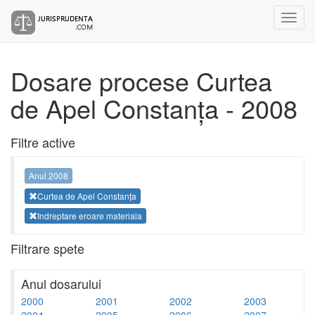
Dosare procese Curtea
de Apel Constanța - 2008
Filtre active
Anul 2008
Curtea de Apel Constanța
Indreptare eroare materiala
Filtrare spete
Anul dosarului
2000
2001
2002
2003
2004
2005
2006
2007