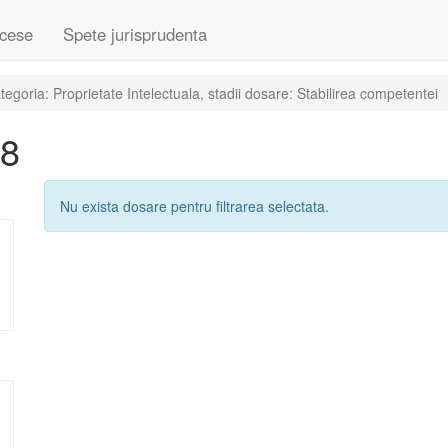
cese
Spete jurisprudenta
goria: Proprietate Intelectuala, stadii dosare: Stabilirea competentei
08
Nu exista dosare pentru filtrarea selectata.