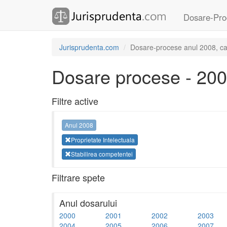
Dosare-Pro
Jurisprudenta.com
Dosare-procese anul 2008, cate
Dosare procese - 20
Filtre active
Anul 2008
Proprietate Intelectuala
Stabilirea competentei
Filtrare spete
Anul dosarului
2000
2001
2002
2003
2004
2005
2006
2007