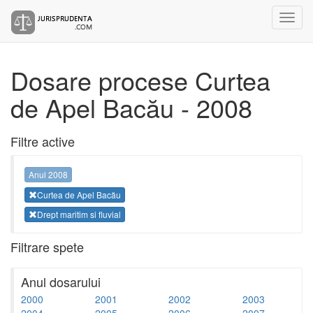
Dosare procese Curtea
de Apel Bacău - 2008
Filtre active
Anul 2008
Curtea de Apel Bacău
Drept maritim si fluvial
Filtrare spete
Anul dosarului
2000
2001
2002
2003
2004
2005
2006
2007