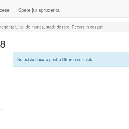
cese
Spete jurisprudenta
goria: Litigii de munca, stadii dosare: Recurs in casatie
08
Nu exista dosare pentru filtrarea selectata.