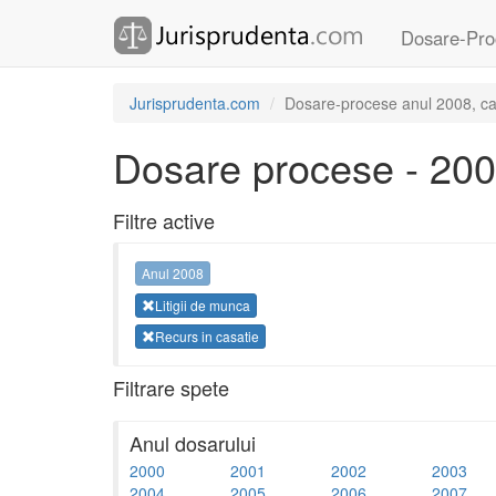
Dosare-Pro
Jurisprudenta.com
Dosare-procese anul 2008, cate
Dosare procese - 20
Filtre active
Anul 2008
Litigii de munca
Recurs in casatie
Filtrare spete
Anul dosarului
2000
2001
2002
2003
2004
2005
2006
2007