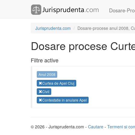
Dosare-Pro
Jurisprudenta.com
Dosare-procese anul 2008, Curt
Dosare procese Curte
Filtre active
Anul 2008
Curtea de Apel Cluj
Civil
Contestatie in anulare Apel
© 2026 - Jurisprudenta.com -
Cautare
-
Termeni si cond