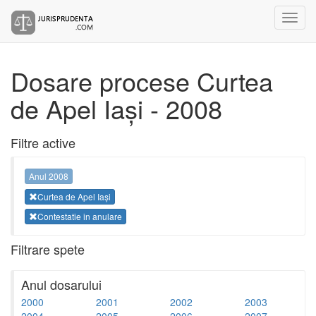
Dosare procese Curtea
de Apel Iași - 2008
Filtre active
Anul 2008
Curtea de Apel Iași
Contestatie in anulare
Filtrare spete
Anul dosarului
2000
2001
2002
2003
2004
2005
2006
2007