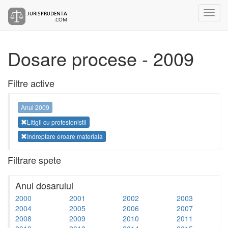
Dosare procese - 2009
Filtre active
Anul 2009
Litigii cu profesionistii
Indreptare eroare materiala
Filtrare spete
Anul dosarului
2000
2001
2002
2003
2004
2005
2006
2007
2008
2009
2010
2011