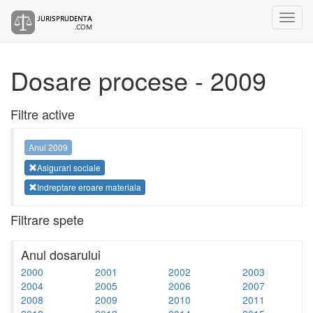
Dosare procese - 2009
Filtre active
Anul 2009
Asigurari sociale
Indreptare eroare materiala
Filtrare spete
Anul dosarului
2000
2001
2002
2003
2004
2005
2006
2007
2008
2009
2010
2011