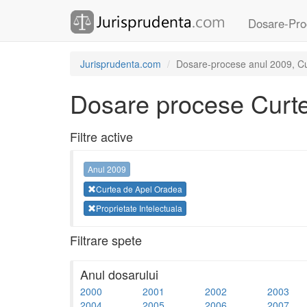
Dosare-Pro
Jurisprudenta.com
Dosare-procese anul 2009, Cur
Dosare procese Curt
Filtre active
Anul 2009
Curtea de Apel Oradea
Proprietate Intelectuala
Filtrare spete
Anul dosarului
2000
2001
2002
2003
2004
2005
2006
2007