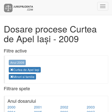
Dosare procese Curtea
de Apel Iași - 2009
Filtre active
Anul 2009
Curtea de Apel Iași
Minori si familie
Filtrare spete
Anul dosarului
2000
2001
2002
2003
2004
2005
2006
2007