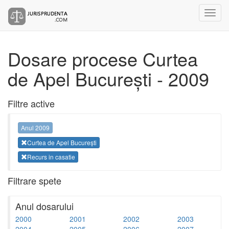
Dosare procese Curtea
de Apel București - 2009
Filtre active
Anul 2009
Curtea de Apel București
Recurs in casatie
Filtrare spete
Anul dosarului
2000
2001
2002
2003
2004
2005
2006
2007