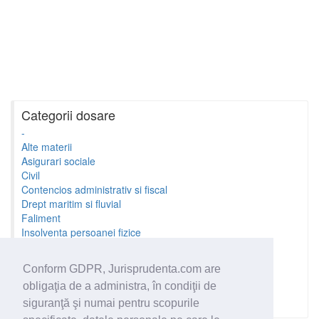
Categorii dosare
-
Alte materii
Asigurari sociale
Civil
Contencios administrativ si fiscal
Drept maritim si fluvial
Faliment
Insolventa persoanei fizice
Litigii cu profesionistii
Litigii de munca
Conform GDPR, Jurisprudenta.com are
Minori si familie
obligaţia de a administra, în condiţii de
Penal
Proprietate Intelectuala
siguranţă şi numai pentru scopurile