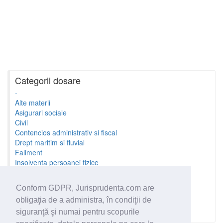
Categorii dosare
-
Alte materii
Asigurari sociale
Civil
Contencios administrativ si fiscal
Drept maritim si fluvial
Faliment
Insolventa persoanei fizice
Litigii cu profesionistii
Litigii de munca
Conform GDPR, Jurisprudenta.com are
Minori si familie
obligaţia de a administra, în condiţii de
Penal
Proprietate Intelectuala
siguranţă şi numai pentru scopurile