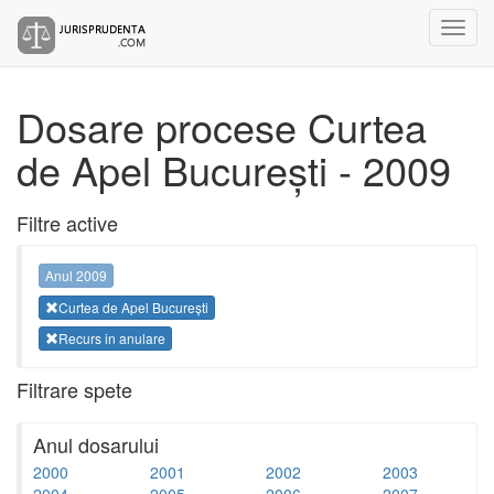
Dosare procese Curtea
de Apel București - 2009
Filtre active
Anul 2009
Curtea de Apel București
Recurs in anulare
Filtrare spete
Anul dosarului
2000
2001
2002
2003
2004
2005
2006
2007