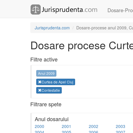
Dosare-Pro
Jurisprudenta.com
Dosare-procese anul 2009, Cur
Dosare procese Curte
Filtre active
Anul 2009
Curtea de Apel Cluj
Contestatie
Filtrare spete
Anul dosarului
2000
2001
2002
2003
2004
2005
2006
2007