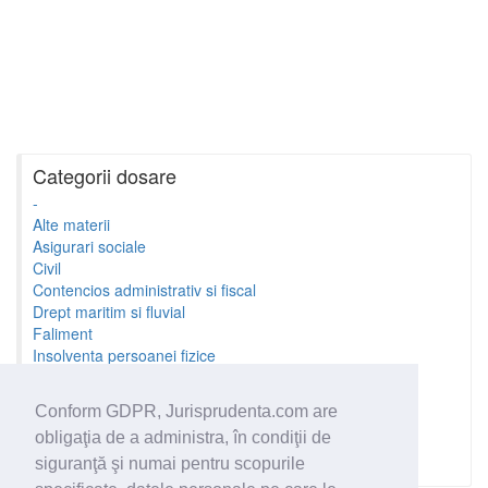
Categorii dosare
-
Alte materii
Asigurari sociale
Civil
Contencios administrativ si fiscal
Drept maritim si fluvial
Faliment
Insolventa persoanei fizice
Litigii cu profesionistii
Litigii de munca
Conform GDPR, Jurisprudenta.com are
Minori si familie
obligaţia de a administra, în condiţii de
Penal
Proprietate Intelectuala
siguranţă şi numai pentru scopurile