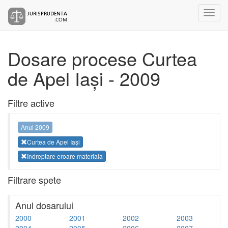
Dosare procese Curtea
de Apel Iași - 2009
Filtre active
Anul 2009
Curtea de Apel Iași
Indreptare eroare materiala
Filtrare spete
Anul dosarului
2000
2001
2002
2003
2004
2005
2006
2007