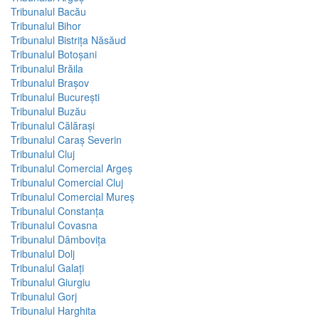
Tribunalul Bacău
Tribunalul Bihor
Tribunalul Bistrița Năsăud
Tribunalul Botoșani
Tribunalul Brăila
Tribunalul Brașov
Tribunalul București
Tribunalul Buzău
Tribunalul Călărași
Tribunalul Caraș Severin
Tribunalul Cluj
Tribunalul Comercial Argeș
Tribunalul Comercial Cluj
Tribunalul Comercial Mureș
Tribunalul Constanța
Tribunalul Covasna
Tribunalul Dâmbovița
Tribunalul Dolj
Tribunalul Galați
Tribunalul Giurgiu
Tribunalul Gorj
Tribunalul Harghita