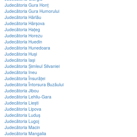
Judecătoria Gura Honț
Judecătoria Gura Humorului
Judecătoria Hârlău
Judecătoria Hârșova
Judecătoria Hațeg
Judecătoria Horezu
Judecătoria Huedin
Judecătoria Hunedoara
Judecătoria Huși
Judecătoria Iași
Judecătoria Șimleul Silvaniei
Judecătoria Ineu
Judecătoria Însurăței
Judecătoria Întorsura Buzăului
Judecătoria Jibou
Judecătoria Lehliu-Gara
Judecătoria Liești
Judecătoria Lipova
Judecătoria Luduș
Judecătoria Lugoj
Judecătoria Macin
Judecătoria Mangalia