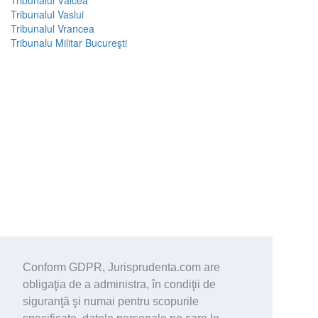
Tribunalul Vâlcea
Tribunalul Vaslui
Tribunalul Vrancea
Tribunalu Militar Bucureşti
Conform GDPR, Jurisprudenta.com are
obligaţia de a administra, în condiţii de
siguranţă şi numai pentru scopurile