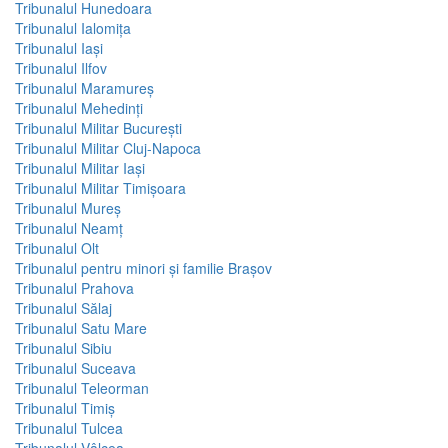
Tribunalul Hunedoara
Tribunalul Ialomița
Tribunalul Iași
Tribunalul Ilfov
Tribunalul Maramureș
Tribunalul Mehedinți
Tribunalul Militar București
Tribunalul Militar Cluj-Napoca
Tribunalul Militar Iași
Tribunalul Militar Timișoara
Tribunalul Mureș
Tribunalul Neamț
Tribunalul Olt
Tribunalul pentru minori și familie Brașov
Tribunalul Prahova
Tribunalul Sălaj
Tribunalul Satu Mare
Tribunalul Sibiu
Tribunalul Suceava
Tribunalul Teleorman
Tribunalul Timiș
Tribunalul Tulcea