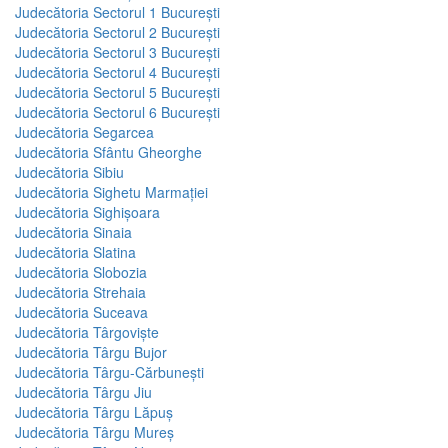
Judecătoria Sectorul 1 București
Judecătoria Sectorul 2 București
Judecătoria Sectorul 3 București
Judecătoria Sectorul 4 București
Judecătoria Sectorul 5 București
Judecătoria Sectorul 6 București
Judecătoria Segarcea
Judecătoria Sfântu Gheorghe
Judecătoria Sibiu
Judecătoria Sighetu Marmației
Judecătoria Sighișoara
Judecătoria Sinaia
Judecătoria Slatina
Judecătoria Slobozia
Judecătoria Strehaia
Judecătoria Suceava
Judecătoria Târgoviște
Judecătoria Târgu Bujor
Judecătoria Târgu-Cărbunești
Judecătoria Târgu Jiu
Judecătoria Târgu Lăpuș
Judecătoria Târgu Mureș