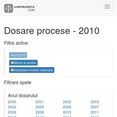
Dosare procese - 2010
Filtre active
Anul 2010
Minori si familie
Indreptare eroare materiala
Filtrare spete
Anul dosarului
2000
2001
2002
2003
2004
2005
2006
2007
2008
2009
2010
2011