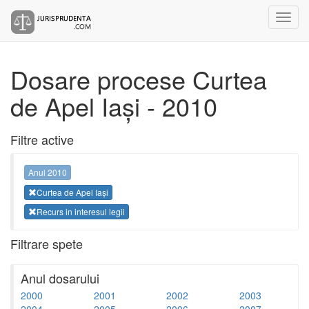
Dosare procese Curtea
de Apel Iași - 2010
Filtre active
Anul 2010
Curtea de Apel Iași
Recurs in interesul legii
Filtrare spete
Anul dosarului
2000
2001
2002
2003
2004
2005
2006
2007