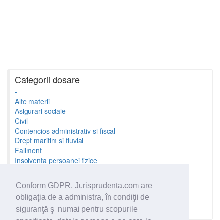
Categorii dosare
-
Alte materii
Asigurari sociale
Civil
Contencios administrativ si fiscal
Drept maritim si fluvial
Faliment
Insolventa persoanei fizice
Litigii cu profesionistii
Litigii de munca
Conform GDPR, Jurisprudenta.com are
Minori si familie
obligaţia de a administra, în condiţii de
Penal
Proprietate Intelectuala
siguranţă şi numai pentru scopurile